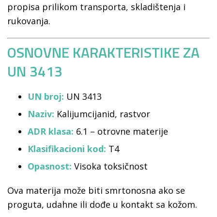
propisa prilikom transporta, skladištenja i
rukovanja.
OSNOVNE KARAKTERISTIKE ZA
UN 3413
UN broj:
UN 3413
Naziv:
Kalijumcijanid, rastvor
ADR klasa:
6.1 – otrovne materije
Klasifikacioni kod:
T4
Opasnost:
Visoka toksičnost
Ova materija može biti smrtonosna ako se
proguta, udahne ili dođe u kontakt sa kožom.