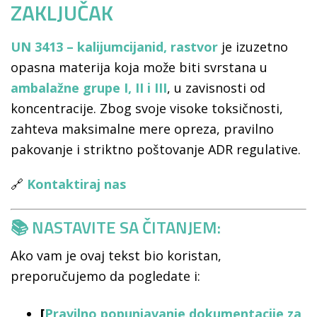
ZAKLJUČAK
UN 3413 – kalijumcijanid, rastvor
je izuzetno
opasna materija koja može biti svrstana u
ambalažne grupe I, II i III
, u zavisnosti od
koncentracije. Zbog svoje visoke toksičnosti,
zahteva maksimalne mere opreza, pravilno
pakovanje i striktno poštovanje ADR regulative.
🔗
Kontaktiraj nas
📚 NASTAVITE SA ČITANJEM:
Ako vam je ovaj tekst bio koristan,
preporučujemo da pogledate i:
[
Pravilno popunjavanje dokumentacije za