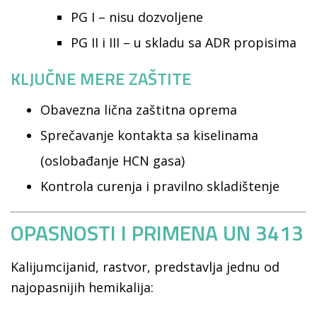
PG I – nisu dozvoljene
PG II i III – u skladu sa ADR propisima
KLJUČNE MERE ZAŠTITE
Obavezna lična zaštitna oprema
Sprečavanje kontakta sa kiselinama
(oslobađanje HCN gasa)
Kontrola curenja i pravilno skladištenje
OPASNOSTI I PRIMENA UN 3413
Kalijumcijanid, rastvor, predstavlja jednu od
najopasnijih hemikalija: