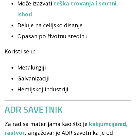
Može izazvati
teška trovanja i smrtni
ishod
Deluje na ćelijsko disanje
Opasan po životnu sredinu
Koristi se u:
Metalurgiji
Galvanizaciji
Hemijskoj industriji
ADR SAVETNIK
Za rad sa materijama kao što je
kalijumcijanid,
rastvor
, angažovanje ADR savetnika je od