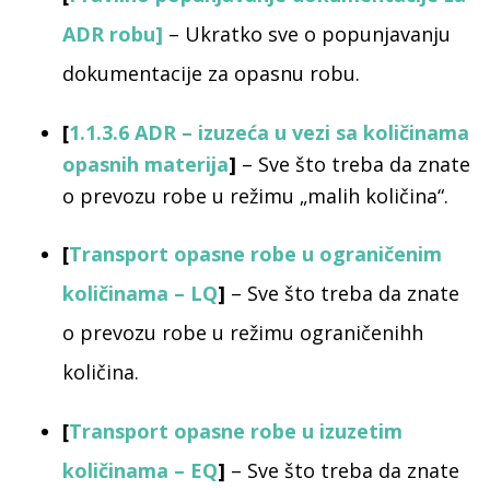
ADR robu
]
– Ukratko sve o popunjavanju
dokumentacije za opasnu robu.
[
1.1.3.6 ADR – izuzeća u vezi sa količinama
opasnih materija
]
– Sve što treba da znate
o prevozu robe u režimu „malih količina“.
[
Transport opasne robe u ograničenim
količinama – LQ
]
– Sve što treba da znate
o prevozu robe u režimu ograničenihh
količina.
[
Transport opasne robe u izuzetim
količinama – EQ
]
– Sve što treba da znate