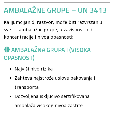
AMBALAŽNE GRUPE – UN 3413
Kalijumcijanid, rastvor, može biti razvrstan u
sve tri ambalažne grupe, u zavisnosti od
koncentracije i nivoa opasnosti:
🔴 AMBALAŽNA GRUPA I (VISOKA
OPASNOST)
Najviši nivo rizika
Zahteva najstrože uslove pakovanja i
transporta
Dozvoljena isključivo sertifikovana
ambalaža visokog nivoa zaštite