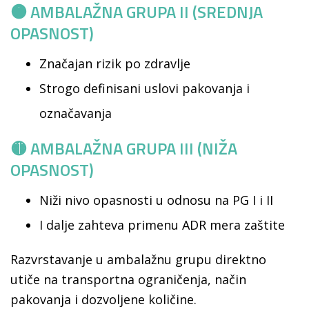
🟠 AMBALAŽNA GRUPA II (SREDNJA
OPASNOST)
Značajan rizik po zdravlje
Strogo definisani uslovi pakovanja i
označavanja
🟡 AMBALAŽNA GRUPA III (NIŽA
OPASNOST)
Niži nivo opasnosti u odnosu na PG I i II
I dalje zahteva primenu ADR mera zaštite
Razvrstavanje u ambalažnu grupu direktno
utiče na transportna ograničenja, način
pakovanja i dozvoljene količine.