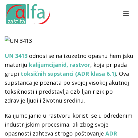
UN 3413
odnosi se na izuzetno opasnu hemijsku
materiju
kalijumcijanid, rastvor
, koja pripada
grupi
toksičnih supstanci (ADR klasa 6.1)
. Ova
supstanca je poznata po svojoj visokoj akutnoj
toksičnosti i predstavlja ozbiljan rizik po
zdravlje ljudi i životnu sredinu.
Kalijumcijanid u rastvoru koristi se u određenim
industrijskim procesima, ali zbog svoje
opasnosti zahteva strogo poštovanje
ADR