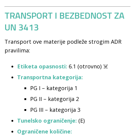
TRANSPORT I BEZBEDNOST ZA
UN 3413
Transport ove materije podleže strogim ADR
pravilima:
Etiketa opasnosti:
6.1 (otrovno) ☠️
Transportna kategorija:
PG I – kategorija 1
PG II – kategorija 2
PG III – kategorija 3
Tunelsko ograničenje:
(E)
Ograničene količine: