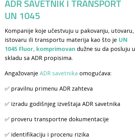
ADR SAVETNIK I TRANSPORT
UN 1045
Kompanije koje učestvuju u pakovanju, utovaru,
istovaru ili transportu materija kao što je
UN
1045 Fluor, komprimovan
dužne su da posluju u
skladu sa ADR propisima.
Angažovanje
ADR savetnika
omogućava:
✅ pravilnu primenu ADR zahteva
✅ izradu godišnjeg izveštaja ADR savetnika
✅ proveru transportne dokumentacije
✅ identifikaciju i procenu rizika