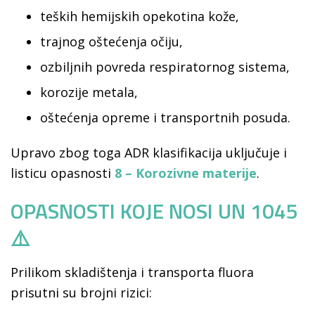
teških hemijskih opekotina kože,
trajnog oštećenja očiju,
ozbiljnih povreda respiratornog sistema,
korozije metala,
oštećenja opreme i transportnih posuda.
Upravo zbog toga ADR klasifikacija uključuje i
listicu opasnosti
8 – Korozivne materije
.
OPASNOSTI KOJE NOSI UN 1045
⚠️
Prilikom skladištenja i transporta fluora
prisutni su brojni rizici: