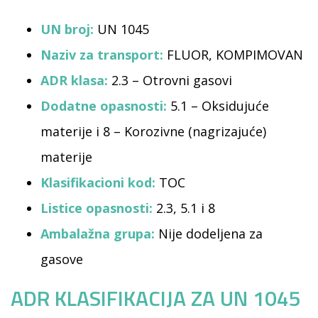
UN broj:
UN 1045
Naziv za transport:
FLUOR, KOMPIMOVAN
ADR klasa:
2.3 – Otrovni gasovi
Dodatne opasnosti:
5.1 – Oksidujuće
materije i 8 – Korozivne (nagrizajuće)
materije
Klasifikacioni kod:
TOC
Listice opasnosti:
2.3, 5.1 i 8
Ambalažna grupa:
Nije dodeljena za
gasove
ADR KLASIFIKACIJA ZA UN 1045