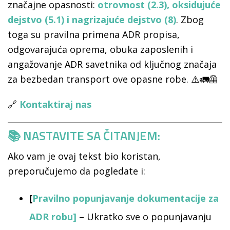
značajne opasnosti:
otrovnost (2.3), oksidujuće
dejstvo (5.1) i nagrizajuće dejstvo (8)
. Zbog
toga su pravilna primena ADR propisa,
odgovarajuća oprema, obuka zaposlenih i
angažovanje ADR savetnika od ključnog značaja
za bezbedan transport ove opasne robe. ⚠️🚛🦺
🔗
Kontaktiraj nas
📚 NASTAVITE SA ČITANJEM:
Ako vam je ovaj tekst bio koristan,
preporučujemo da pogledate i:
[
Pravilno popunjavanje dokumentacije za
ADR robu
]
– Ukratko sve o popunjavanju