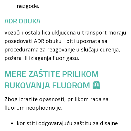
nezgode.
ADR OBUKA
Vozači i ostala lica uključena u transport moraju
posedovati ADR obuku i biti upoznata sa
procedurama za reagovanje u slučaju curenja,
požara ili izlaganja fluor gasu.
MERE ZAŠTITE PRILIKOM
RUKOVANJA FLUOROM 🦺
Zbog izrazite opasnosti, prilikom rada sa
fluorom neophodno je:
koristiti odgovarajuću zaštitu za disajne