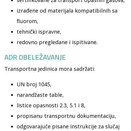
izrađene od materijala kompatibilnih sa
fluorom,
tehnički ispravne,
redovno pregledane i ispitivane.
ADR OBELEŽAVANJE
Transportna jedinica mora sadržati:
UN broj 1045,
narandžaste table,
listice opasnosti 2.3, 5.1 i 8,
propisanu transportnu dokumentaciju,
odgovarajuće pisane instrukcije za slučaj