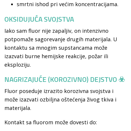
smrtni ishod pri većim koncentracijama.
OKSIDUJUĆA SVOJSTVA
Iako sam fluor nije zapaljiv, on intenzivno
potpomaže sagorevanje drugih materijala. U
kontaktu sa mnogim supstancama može
izazvati burne hemijske reakcije, požar ili
eksploziju.
NAGRIZAJUĆE (KOROZIVNO) DEJSTVO ☣️
Fluor poseduje izrazito korozivna svojstva i
može izazvati ozbiljna oštećenja živog tkiva i
materijala.
Kontakt sa fluorom može dovesti do: