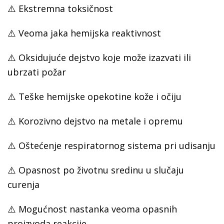
⚠️ Ekstremna toksičnost
⚠️ Veoma jaka hemijska reaktivnost
⚠️ Oksidujuće dejstvo koje može izazvati ili
ubrzati požar
⚠️ Teške hemijske opekotine kože i očiju
⚠️ Korozivno dejstvo na metale i opremu
⚠️ Oštećenje respiratornog sistema pri udisanju
⚠️ Opasnost po životnu sredinu u slučaju
curenja
⚠️ Mogućnost nastanka veoma opasnih
proizvoda reakcije