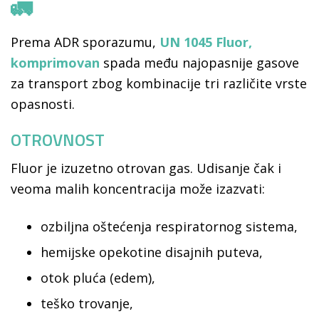
🚛
Prema ADR sporazumu,
UN 1045 Fluor,
komprimovan
spada među najopasnije gasove
za transport zbog kombinacije tri različite vrste
opasnosti.
OTROVNOST
Fluor je izuzetno otrovan gas. Udisanje čak i
veoma malih koncentracija može izazvati:
ozbiljna oštećenja respiratornog sistema,
hemijske opekotine disajnih puteva,
otok pluća (edem),
teško trovanje,