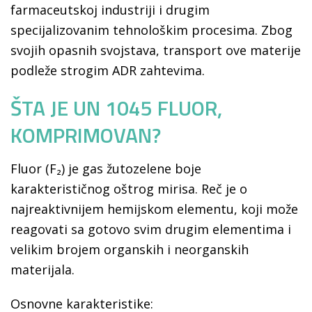
farmaceutskoj industriji i drugim
specijalizovanim tehnološkim procesima. Zbog
svojih opasnih svojstava, transport ove materije
podleže strogim ADR zahtevima.
ŠTA JE UN 1045 FLUOR,
KOMPRIMOVAN?
Fluor (F₂) je gas žutozelene boje
karakterističnog oštrog mirisa. Reč je o
najreaktivnijem hemijskom elementu, koji može
reagovati sa gotovo svim drugim elementima i
velikim brojem organskih i neorganskih
materijala.
Osnovne karakteristike: