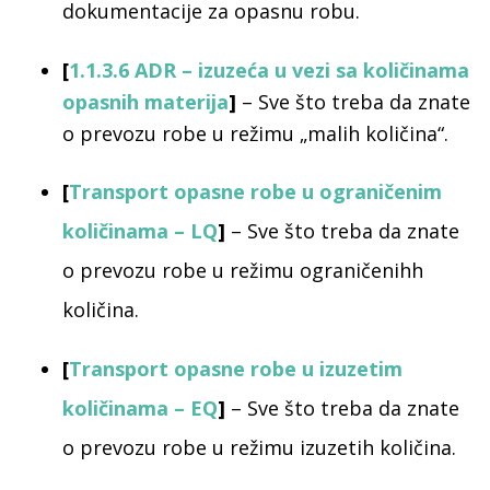
dokumentacije za opasnu robu.
[
1.1.3.6 ADR – izuzeća u vezi sa količinama
opasnih materija
]
– Sve što treba da znate
o prevozu robe u režimu „malih količina“.
[
Transport opasne robe u ograničenim
količinama – LQ
]
– Sve što treba da znate
o prevozu robe u režimu ograničenihh
količina.
[
Transport opasne robe u izuzetim
količinama – EQ
]
– Sve što treba da znate
o prevozu robe u režimu izuzetih količina.