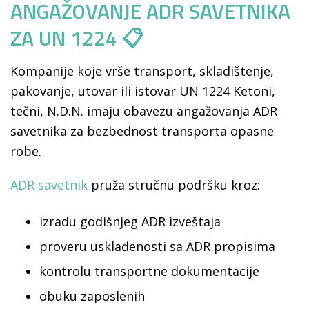
ANGAŽOVANJE ADR SAVETNIKA
ZA UN 1224 📋
Kompanije koje vrše transport, skladištenje,
pakovanje, utovar ili istovar UN 1224 Ketoni,
tečni, N.D.N. imaju obavezu angažovanja ADR
savetnika za bezbednost transporta opasne
robe.
ADR savetnik
pruža stručnu podršku kroz:
izradu godišnjeg ADR izveštaja
proveru usklađenosti sa ADR propisima
kontrolu transportne dokumentacije
obuku zaposlenih