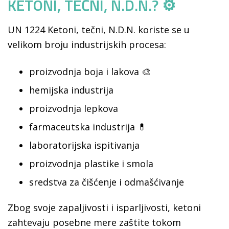
KETONI, TEČNI, N.D.N.? ⚙️
UN 1224 Ketoni, tečni, N.D.N. koriste se u
velikom broju industrijskih procesa:
proizvodnja boja i lakova 🎨
hemijska industrija
proizvodnja lepkova
farmaceutska industrija 💊
laboratorijska ispitivanja
proizvodnja plastike i smola
sredstva za čišćenje i odmašćivanje
Zbog svoje zapaljivosti i isparljivosti, ketoni
zahtevaju posebne mere zaštite tokom