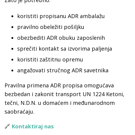
Zato je potrebno:
koristiti propisanu ADR ambalažu
pravilno obeležiti pošiljku
obezbediti ADR obuku zaposlenih
sprečiti kontakt sa izvorima paljenja
koristiti zaštitnu opremu
angažovati stručnog ADR savetnika
Pravilna primena ADR propisa omogućava
bezbedan i zakonit transport UN 1224 Ketoni,
tečni, N.D.N. u domaćem i međunarodnom
saobraćaju.
🔗
Kontaktiraj nas