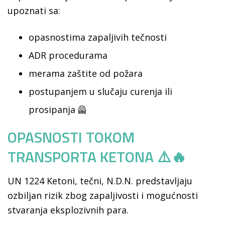
upoznati sa:
opasnostima zapaljivih tečnosti
ADR procedurama
merama zaštite od požara
postupanjem u slučaju curenja ili
prosipanja 🦺
OPASNOSTI TOKOM
TRANSPORTA KETONA ⚠️🔥
UN 1224 Ketoni, tečni, N.D.N. predstavljaju
ozbiljan rizik zbog zapaljivosti i mogućnosti
stvaranja eksplozivnih para.