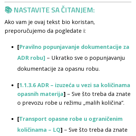
📚 NASTAVITE SA ČITANJEM:
Ako vam je ovaj tekst bio koristan,
preporučujemo da pogledate i:
[
Pravilno popunjavanje dokumentacije za
ADR robu
]
– Ukratko sve o popunjavanju
dokumentacije za opasnu robu.
[
1.1.3.6 ADR – izuzeća u vezi sa količinama
opasnih materija
]
– Sve što treba da znate
o prevozu robe u režimu „malih količina“.
[
Transport opasne robe u ograničenim
količinama – LQ
]
– Sve što treba da znate