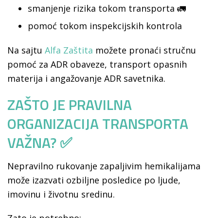
smanjenje rizika tokom transporta 🚛
pomoć tokom inspekcijskih kontrola
Na sajtu
Alfa Zaštita
možete pronaći stručnu
pomoć za ADR obaveze, transport opasnih
materija i angažovanje ADR savetnika.
ZAŠTO JE PRAVILNA
ORGANIZACIJA TRANSPORTA
VAŽNA? ✅
Nepravilno rukovanje zapaljivim hemikalijama
može izazvati ozbiljne posledice po ljude,
imovinu i životnu sredinu.