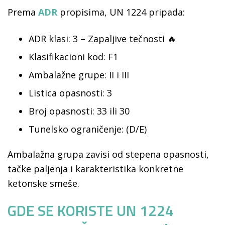
Prema
ADR
propisima, UN 1224 pripada:
ADR klasi: 3 – Zapaljive tečnosti 🔥
Klasifikacioni kod: F1
Ambalažne grupe: II i III
Listica opasnosti: 3
Broj opasnosti: 33 ili 30
Tunelsko ograničenje: (D/E)
Ambalažna grupa zavisi od stepena opasnosti,
tačke paljenja i karakteristika konkretne
ketonske smeše.
GDE SE KORISTE UN 1224