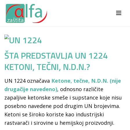
ŠTA PREDSTAVLJA UN 1224
KETONI, TEČNI, N.D.N.?
UN 1224 označava
Ketone, tečne, N.D.N. (nije
drugačije navedeno)
, odnosno različite
zapaljive ketonske smeše i supstance koje nisu
posebno navedene pod drugim UN brojevima.
Ketoni se široko koriste kao industrijski
rastvarači i sirovine u hemijskoj proizvodnji.