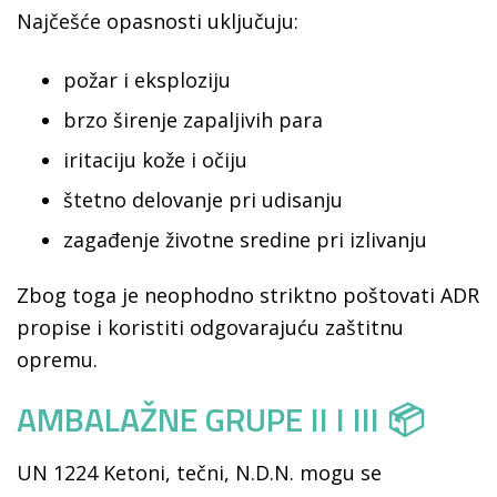
Najčešće opasnosti uključuju:
požar i eksploziju
brzo širenje zapaljivih para
iritaciju kože i očiju
štetno delovanje pri udisanju
zagađenje životne sredine pri izlivanju
Zbog toga je neophodno striktno poštovati ADR
propise i koristiti odgovarajuću zaštitnu
opremu.
AMBALAŽNE GRUPE II I III 📦
UN 1224 Ketoni, tečni, N.D.N. mogu se