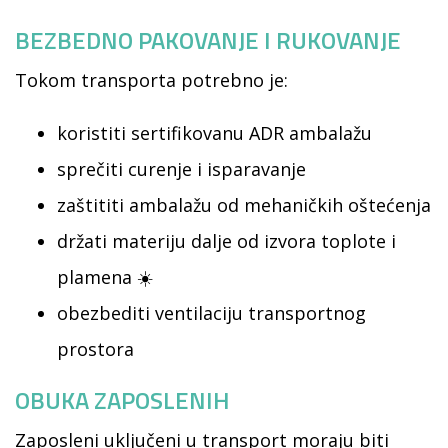
BEZBEDNO PAKOVANJE I RUKOVANJE
Tokom transporta potrebno je:
koristiti sertifikovanu ADR ambalažu
sprečiti curenje i isparavanje
zaštititi ambalažu od mehaničkih oštećenja
držati materiju dalje od izvora toplote i
plamena ☀️
obezbediti ventilaciju transportnog
prostora
OBUKA ZAPOSLENIH
Zaposleni uključeni u transport moraju biti