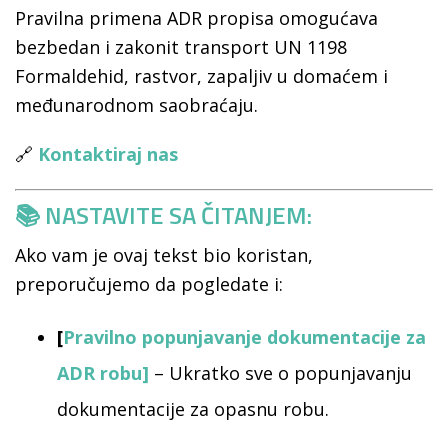
Pravilna primena ADR propisa omogućava
bezbedan i zakonit transport UN 1198
Formaldehid, rastvor, zapaljiv u domaćem i
međunarodnom saobraćaju.
🔗
Kontaktiraj nas
📚 NASTAVITE SA ČITANJEM:
Ako vam je ovaj tekst bio koristan,
preporučujemo da pogledate i:
[
Pravilno popunjavanje dokumentacije za
ADR robu
]
– Ukratko sve o popunjavanju
dokumentacije za opasnu robu.