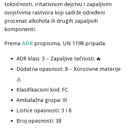
toksičnosti, iritativnom dejstvu i zapaljivim
svojstvima rastvora koji sadrže određeni
procenat alkohola ili drugih zapaljivih
komponenti.
Prema
ADR
propisima, UN 1198 pripada:
ADR klasi: 3 – Zapaljive tečnosti 🔥
Dodatna opasnost: 8 – Korozivne materije
⚠️
Klasifikacioni kod: FC
Ambalažna grupa: III
Listice opasnosti: 3 i 8
Broj opasnosti: 38