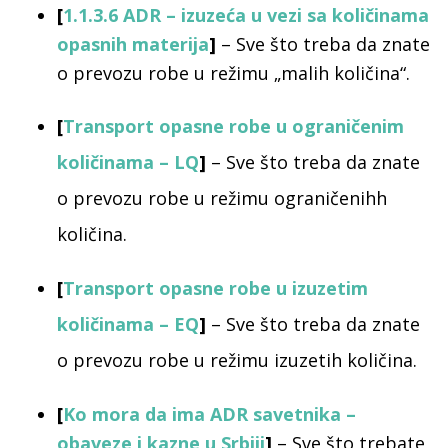
[
1.1.3.6 ADR – izuzeća u vezi sa količinama
opasnih materija
]
– Sve što treba da znate
o prevozu robe u režimu „malih količina“.
[
Transport opasne robe u ograničenim
količinama – LQ
]
– Sve što treba da znate
o prevozu robe u režimu ograničenihh
količina.
[
Transport opasne robe u izuzetim
količinama – EQ
]
– Sve što treba da znate
o prevozu robe u režimu izuzetih količina.
[
Ko mora da ima ADR savetnika –
obaveze i kazne u Srbiji
]
– Sve što trebate