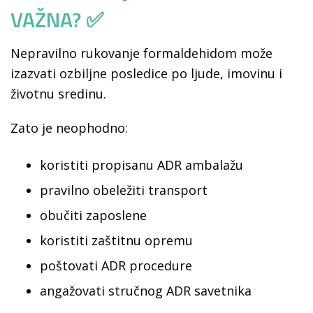
VAŽNA? ✅
Nepravilno rukovanje formaldehidom može
izazvati ozbiljne posledice po ljude, imovinu i
životnu sredinu.
Zato je neophodno:
koristiti propisanu ADR ambalažu
pravilno obeležiti transport
obučiti zaposlene
koristiti zaštitnu opremu
poštovati ADR procedure
angažovati stručnog ADR savetnika