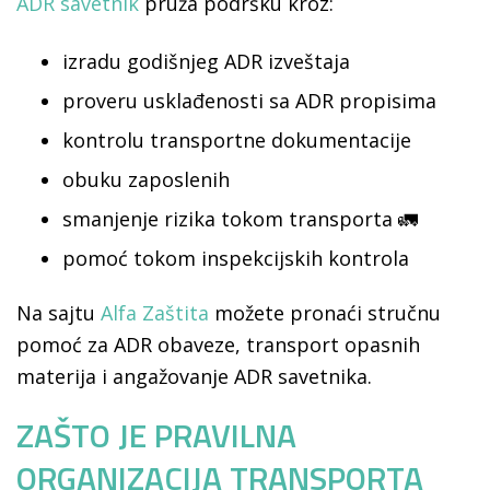
ADR savetnik
pruža podršku kroz:
izradu godišnjeg ADR izveštaja
proveru usklađenosti sa ADR propisima
kontrolu transportne dokumentacije
obuku zaposlenih
smanjenje rizika tokom transporta 🚛
pomoć tokom inspekcijskih kontrola
Na sajtu
Alfa Zaštita
možete pronaći stručnu
pomoć za ADR obaveze, transport opasnih
materija i angažovanje ADR savetnika.
ZAŠTO JE PRAVILNA
ORGANIZACIJA TRANSPORTA