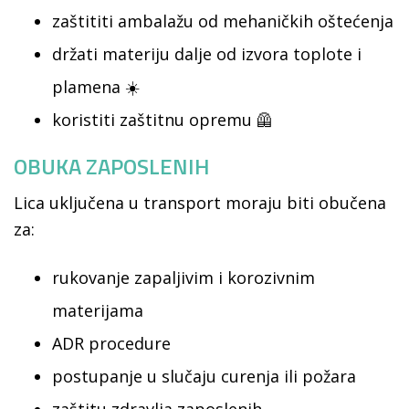
zaštititi ambalažu od mehaničkih oštećenja
držati materiju dalje od izvora toplote i
plamena ☀️
koristiti zaštitnu opremu 🦺
OBUKA ZAPOSLENIH
Lica uključena u transport moraju biti obučena
za:
rukovanje zapaljivim i korozivnim
materijama
ADR procedure
postupanje u slučaju curenja ili požara