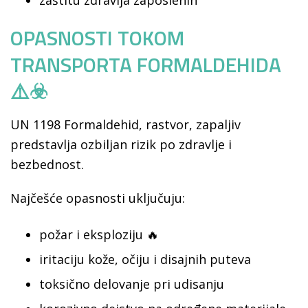
zaštitu zdravlja zaposlenih
OPASNOSTI TOKOM
TRANSPORTA FORMALDEHIDA
⚠️☣️
UN 1198 Formaldehid, rastvor, zapaljiv
predstavlja ozbiljan rizik po zdravlje i
bezbednost.
Najčešće opasnosti uključuju:
požar i eksploziju 🔥
iritaciju kože, očiju i disajnih puteva
toksično delovanje pri udisanju