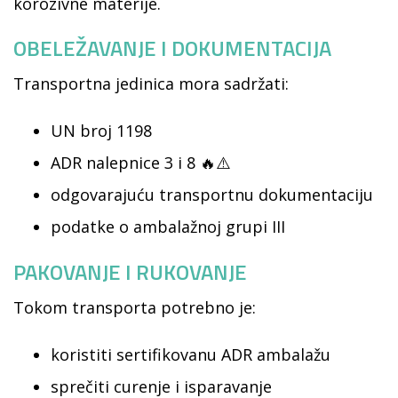
korozivne materije.
OBELEŽAVANJE I DOKUMENTACIJA
Transportna jedinica mora sadržati:
UN broj 1198
ADR nalepnice 3 i 8 🔥⚠️
odgovarajuću transportnu dokumentaciju
podatke o ambalažnoj grupi III
PAKOVANJE I RUKOVANJE
Tokom transporta potrebno je:
koristiti sertifikovanu ADR ambalažu
sprečiti curenje i isparavanje