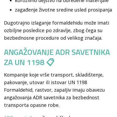
korozivno dejstvo na određene materijale
zagađenje životne sredine usled prosipanja
Dugotrajno izlaganje formaldehidu može imati
ozbiljne posledice po zdravlje, zbog čega su
bezbednosne procedure od velikog značaja.
ANGAŽOVANJE ADR SAVETNIKA
ZA UN 1198 📋
Kompanije koje vrše transport, skladištenje,
pakovanje, utovar ili istovar UN 1198
Formaldehid, rastvor, zapaljiv imaju obavezu
angažovanja ADR savetnika za bezbednost
transporta opasne robe.