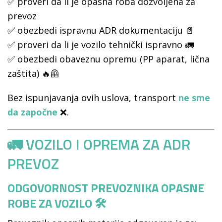
✅ proveri da li je opasna roba dozvoljena za
prevoz
✅ obezbedi ispravnu ADR dokumentaciju 📄
✅ proveri da li je vozilo tehnički ispravno 🚛
✅ obezbedi obaveznu opremu (PP aparat, lična
zaštita) 🔥🦺
Bez ispunjavanja ovih uslova, transport
ne sme
da započne
❌.
🚛 VOZILO I OPREMA ZA ADR
PREVOZ
ODGOVORNOST PREVOZNIKA OPASNE
ROBE ZA VOZILO
🛠️