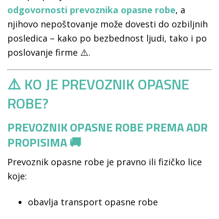
odgovornosti prevoznika opasne robe
, a
njihovo nepoštovanje može dovesti do ozbiljnih
posledica – kako po bezbednost ljudi, tako i po
poslovanje firme ⚠️.
⚠️ KO JE PREVOZNIK OPASNE
ROBE?
PREVOZNIK OPASNE ROBE PREMA ADR
PROPISIMA
🚚
Prevoznik opasne robe je pravno ili fizičko lice
koje:
obavlja transport opasne robe