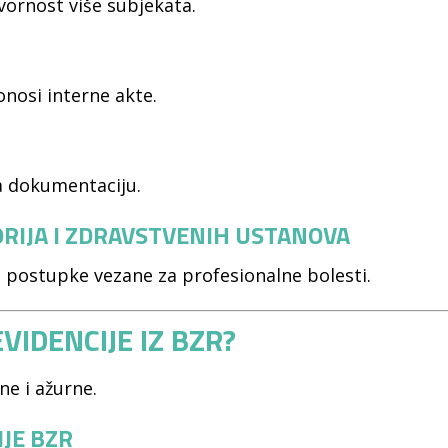
vornost više subjekata.
nosi interne akte.
ra dokumentaciju.
RIJA I ZDRAVSTVENIH USTANOVA
 postupke vezane za profesionalne bolesti.
VIDENCIJE IZ BZR?
ne i ažurne.
IJE BZR