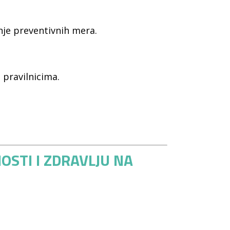
nje preventivnih mera.
 pravilnicima.
OSTI I ZDRAVLJU NA