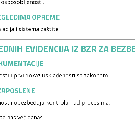
 osposobljenosti.
REGLEDIMA OPREME
acija i sistema zaštite.
EDNIH EVIDENCIJA IZ BZR ZA BEZ
KUMENTACIJE
osti i prvi dokaz usklađenosti sa zakonom.
 ZAPOSLENE
nost i obezbeđuju kontrolu nad procesima.
ite nas već danas.