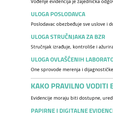
Vođenje evidencija je zajednička odgo
ULOGA POSLODAVCA
Poslodavac obezbeđuje sve uslove i do
ULOGA STRUČNJAKA ZA BZR
Stručnjak izrađuje, kontroliše i ažuri
ULOGA OVLAŠĆENIH LABORATO
One sprovode merenja i dijagnostičke
KAKO PRAVILNO VODITI E
Evidencije moraju biti dostupne, ured
PAPIRNE I DIGITALNE EVIDENC