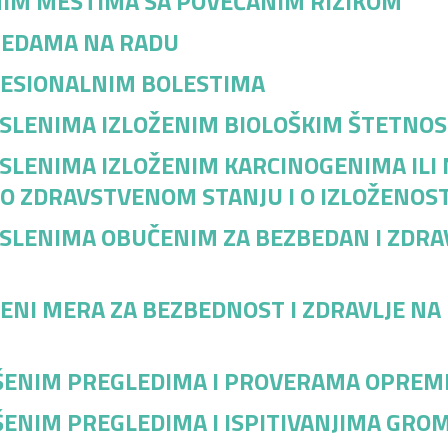
DNIM MESTIMA SA POVEĆANIM RIZIKOM
VREDAMA NA RADU
FESIONALNIM BOLESTIMA
OSLENIMA IZLOŽENIM BIOLOŠKIM ŠTETNOST
OSLENIMA IZLOŽENIM KARCINOGENIMA IL
I O ZDRAVSTVENOM STANJU I O IZLOŽENOST
OSLENIMA OBUČENIM ZA BEZBEDAN I ZDRAV
MENI MERA ZA BEZBEDNOST I ZDRAVLJE NA
RŠENIM PREGLEDIMA I PROVERAMA OPREM
RŠENIM PREGLEDIMA I ISPITIVANJIMA GRO