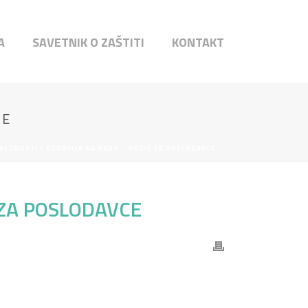
A
SAVETNIK O ZAŠTITI
KONTAKT
CE
ZBEDNOSTI I ZDRAVLJA NA RADU – VODIČ ZA POSLODAVCE
 ZA POSLODAVCE