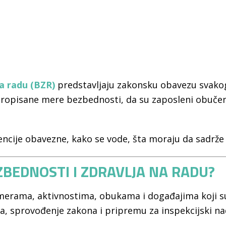
na radu (BZR)
predstavljaju zakonsku obavezu svakog
opisane mere bezbednosti, da su zaposleni obučeni 
ncije obavezne, kako se vode, šta moraju da sadrže 
EZBEDNOSTI I ZDRAVLJA NA RADU?
 o merama, aktivnostima, obukama i događajima koji
ka, sprovođenje zakona i pripremu za inspekcijski na