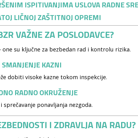
VRŠENIM ISPITIVANJIMA USLOVA RADNE SR
ATOJ LIČNOJ ZAŠTITNOJ OPREMI
 BZR VAŽNE ZA POSLODAVCE?
 one su ključne za bezbedan rad i kontrolu rizika.
 SMANJENJE KAZNI
že dobiti visoke kazne tokom inspekcije.
EDNO RADNO OKRUŽENJE
 i sprečavanje ponavljanja nezgoda.
BEZBEDNOSTI I ZDRAVLJA NA RADU?