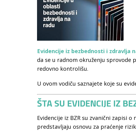
Evidencije iz bezbednosti i zdravlja 
da se u radnom okruženju sprovode pr
redovno kontrolišu.
U ovom vodiču saznajete koje su evide
ŠTA SU EVIDENCIJE IZ B
Evidencije iz BZR su zvanični zapisi
predstavljaju osnovu za praćenje rizi