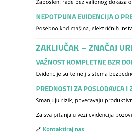
Zaposleni rade bez validnog dokaza o
NEPOTPUNA EVIDENCIJA O P
Posebno kod mašina, električnih instal
ZAKLJUČAK – ZNAČAJ UR
VAŽNOST KOMPLETNE BZR DO
Evidencije su temelj sistema bezbedn
PREDNOSTI ZA POSLODAVCA I
Smanjuju rizik, povećavaju produktiv
Za sva pitanja u vezi evidencija pozov
🔗
Kontaktiraj nas