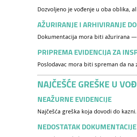
Dozvoljeno je vođenje u oba oblika, al
AŽURIRANJE I ARHIVIRANJE D
Dokumentacija mora biti ažurirana — n
PRIPREMA EVIDENCIJA ZA INS
Poslodavac mora biti spreman da na z
NAJČEŠĆE GREŠKE U VOĐ
NEAŽURNE EVIDENCIJE
Najčešća greška koja dovodi do kazni.
NEDOSTATAK DOKUMENTACIJE 