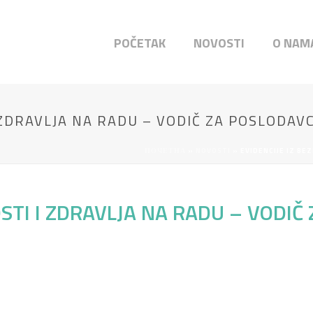
POČETAK
NOVOSTI
O NAM
 ZDRAVLJA NA RADU – VODIČ ZA POSLODAV
ПОЧЕТНА
»
NOVOSTI
»
EVIDENCIJE IZ BE
OSTI I ZDRAVLJA NA RADU – VODIČ