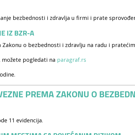
tanje bezbednosti i zdravlja u firmi i prate sprovođe
E IZ BZR-A
 Zakonu o bezbednosti i zdravlju na radu i pratećim
ZR možete pogledati na
paragraf.rs
odine.
AVEZNE PREMA ZAKONU O BEZBEDN
de 11 evidencija.